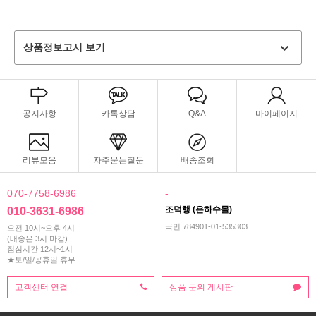
상품정보고시 보기
공지사항
카톡상담
Q&A
마이페이지
리뷰모음
자주묻는질문
배송조회
070-7758-6986
-
조덕행 (은하수몰)
010-3631-6986
국민 784901-01-535303
오전 10시~오후 4시
(배송은 3시 마감)
점심시간 12시~1시
★토/일/공휴일 휴무
고객센터 연결
상품 문의 게시판