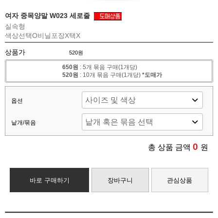
여자 중목양말 W023 세로줄
실속형
색상선택O
비닐포장X
택X
상품가
520원
650원
: 5개 묶음 구매(1개당)
520원
: 10개 묶음 구매(1개당)
*도매가
옵션
낱개/묶음
0
총 상품 금액
원
바로 구매하기
장바구니
관심상품