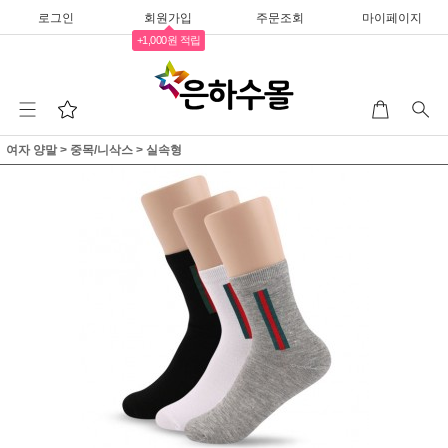
로그인
회원가입
주문조회
마이페이지
+1,000원 적립
여자 양말
>
중목/니삭스
>
실속형