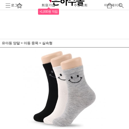
로그인
회원가입
주문조회
마이페이지
+1,000원 적립
유아동 양말
>
아동 중목
>
실속형