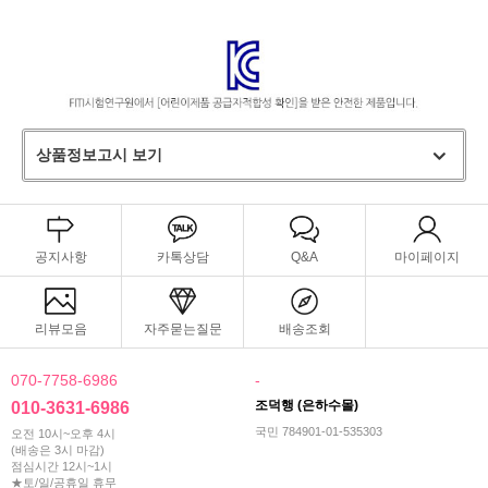
상품정보고시 보기
공지사항
카톡상담
Q&A
마이페이지
리뷰모음
자주묻는질문
배송조회
070-7758-6986
-
조덕행 (은하수몰)
010-3631-6986
국민 784901-01-535303
오전 10시~오후 4시
(배송은 3시 마감)
점심시간 12시~1시
★토/일/공휴일 휴무