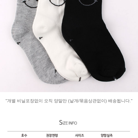
"개별 비닐포장없이 오직 양말만 (낱개/묶음상관없이) 배송됩니다."