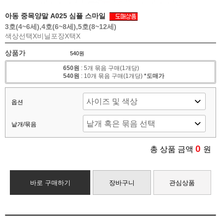
아동 중목양말 A025 심플 스마일
3호(4~6세),4호(6~8세),5호(8~12세)
색상선택X
비닐포장X
택X
상품가
540원
650원
: 5개 묶음 구매(1개당)
540원
: 10개 묶음 구매(1개당)
*도매가
옵션
낱개/묶음
0
총 상품 금액
원
바로 구매하기
장바구니
관심상품