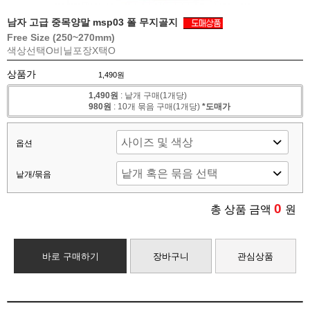
남자 고급 중목양말 msp03 폴 무지골지
Free Size (250~270mm)
색상선택O
비닐포장X
택O
상품가
1,490원
1,490원
: 낱개 구매(1개당)
980원
: 10개 묶음 구매(1개당)
*도매가
옵션
낱개/묶음
0
총 상품 금액
원
바로 구매하기
장바구니
관심상품