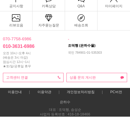
공지사항
카톡상담
Q&A
마이페이지
리뷰모음
자주묻는질문
배송조회
070-7758-6986
-
조덕행 (은하수몰)
010-3631-6986
국민 784901-01-535303
오전 10시~오후 4시
(배송은 3시 마감)
점심시간 12시~1시
★토/일/공휴일 휴무
고객센터 연결
상품 문의 게시판
이용안내
이용약관
개인정보처리방침
PC버전
은하수
대표 : 조덕행, 송성순
사업자 등록번호 : 416-18-18466
통신판매업신고번호 : 제 2025-전남광양-0163호
전화 : 010-3631-6986 ㅣ 팩스 : 061-795-9987
주소 : 전라남도 광양시 사동로 130 (중동,4층)