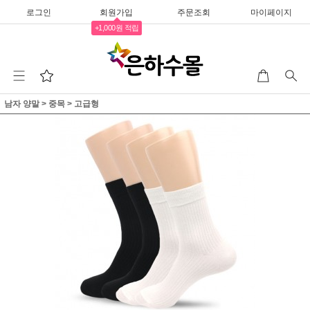
로그인
회원가입
주문조회
마이페이지
+1,000원 적립
남자 양말
>
중목
>
고급형