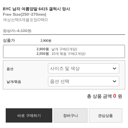
BYC 남자 여름양말 6415 갤럭시 망사
Free Size(250~270mm)
색상선택X
개별포장O
택O
정상가: 4,100원
상품가
2,900원
2,900원
: 낱개 구매(1개당)
2,550원
: 10개 묶음 구매(1개당)
옵션
낱개/묶음
0
총 상품 금액
원
바로 구매하기
장바구니
관심상품