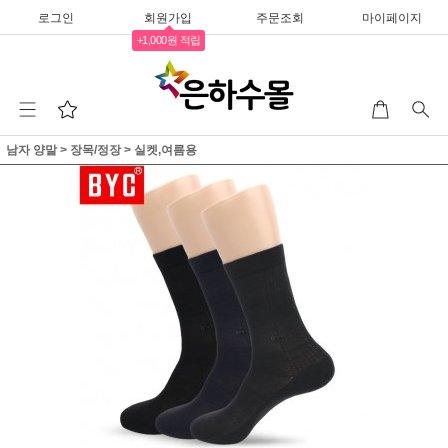
로그인
회원가입
주문조회
마이페이지
+1,000원 적립
남자 양말
>
장목/정장
>
실켓,여름용