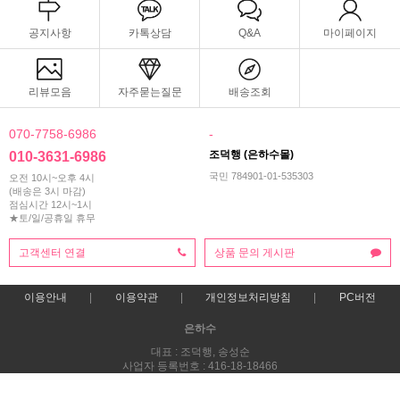
공지사항
카톡상담
Q&A
마이페이지
리뷰모음
자주묻는질문
배송조회
070-7758-6986
-
조덕행 (은하수몰)
010-3631-6986
국민 784901-01-535303
오전 10시~오후 4시
(배송은 3시 마감)
점심시간 12시~1시
★토/일/공휴일 휴무
고객센터 연결
상품 문의 게시판
이용안내
이용약관
개인정보처리방침
PC버전
은하수
대표 : 조덕행, 송성순
사업자 등록번호 : 416-18-18466
통신판매업신고번호 : 제 2025-전남광양-0163호
전화 : 010-3631-6986 ㅣ 팩스 : 061-795-9987