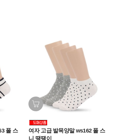
3 폴 스
여자 고급 발목양말 ws162 폴 스
니 땡땡이