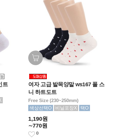
인트
여자 고급 발목양말 ws167 폴 스
니 하트도트
X
Free Size (230~250mm)
색상선택O
비닐포장X
택O
1,190원
∼770원
0