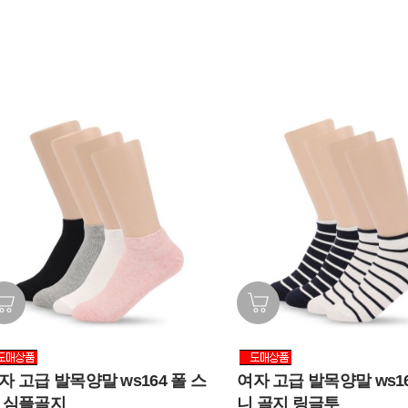
자 고급 발목양말 ws164 폴 스
여자 고급 발목양말 ws16
 심플골지
니 골지 링글투