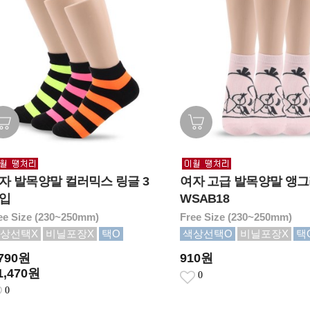
자 발목양말 컬러믹스 링글 3
여자 고급 발목양말 앵
입
WSAB18
ee Size (230~250mm)
Free Size (230~250mm)
상선택X
비닐포장X
택O
색상선택O
비닐포장X
택
,790원
910원
1,470원
0
0