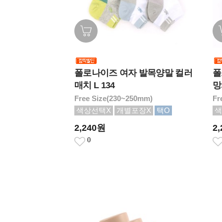
폴로나이즈 여자 발목양말 컬러
폴
매치 L 134
망
Free Size(230~250mm)
Fr
색상선택X
개별포장X
택O
색
2,240원
2
0