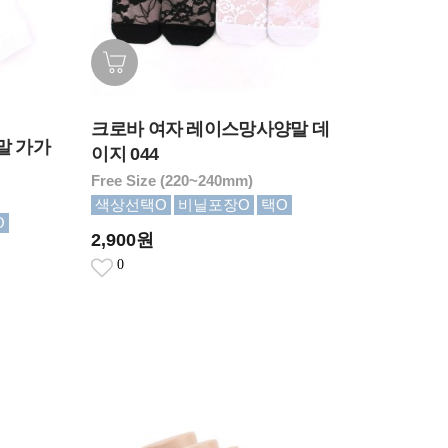
크로바 여자 레이스망사양말 데
말 가가
이지 044
Free Size (220~240mm)
색상선택O
비닐포장O
택O
O
2,900원
0