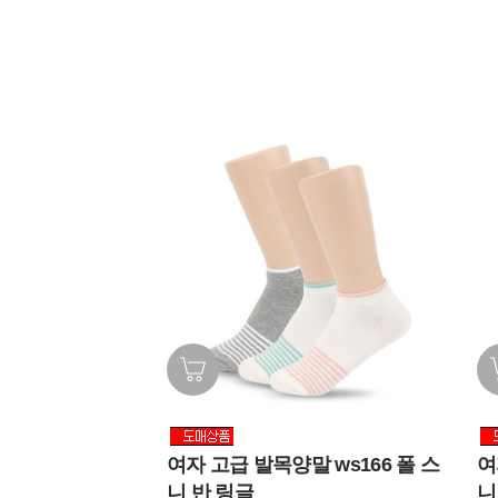
여자 고급 발목양말 ws166 폴 스
여
니 반 링글
니