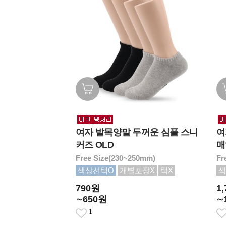
여자 발목양말 두꺼운 심플 스니
여
커즈 OLD
매
Free Size(230~250mm)
Fr
색상선택O
개별포장X
택X
색
790원
1
∼650원
∼
1