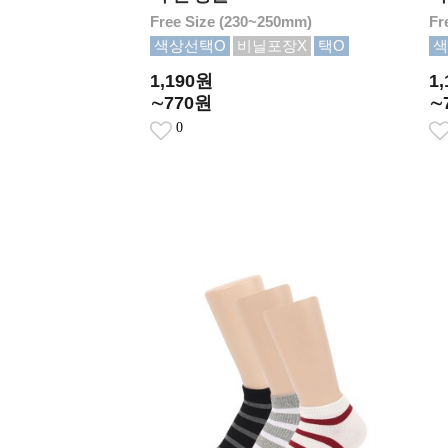
Free Size (230~250mm)
Fr
색상선택O
비닐포장X
택O
색
1,190원
1
∼770원
∼
0