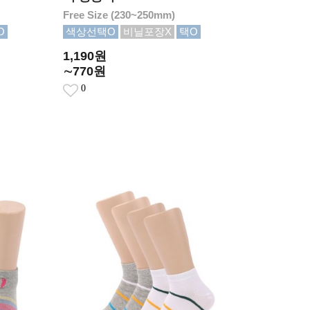
Free Size (230~250mm)
O
색상선택O
비닐포장X
택O
1,190원
∼770원
0