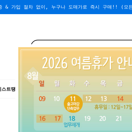
 & 가입 절차 없이, 누구나 도매가로 즉시 구매!! (모든
베스트
땡처리/왕도매
도매
수량할인
무료배송