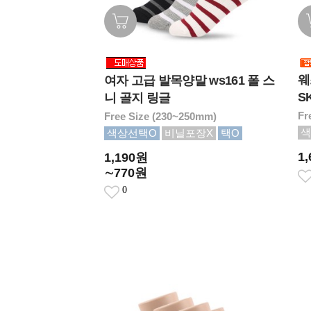
웨
여자 고급 발목양말 ws161 폴 스
SK
니 골지 링글
Fr
Free Size (230~250mm)
색
색상선택O
비닐포장X
택O
1
1,190원
∼770원
0