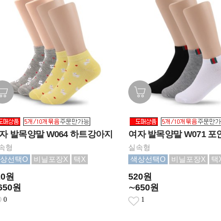
자 발목양말 W064 하트강아지
여자 발목양말 W071 포
속형
실속형
상선택O
비닐포장X
택X
색상선택O
비닐포장X
택
20원
520원
650원
∼650원
0
1