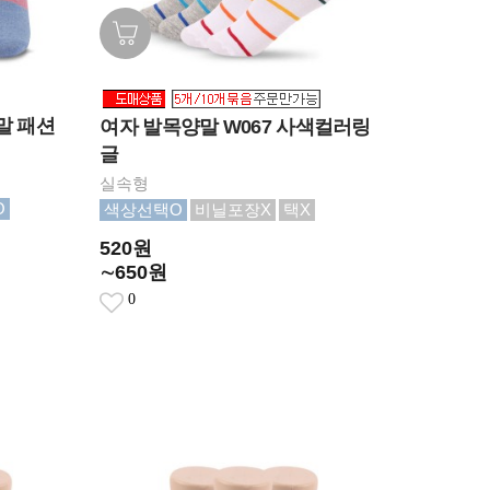
말 패션
여자 발목양말 W067 사색컬러링
글
실속형
O
색상선택O
비닐포장X
택X
520원
∼650원
0