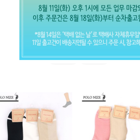
발목
여자 양말 (전체보기)
실속형
고급형
CLOSE X
현재의 메세지창을 다시 표시하지 않
음