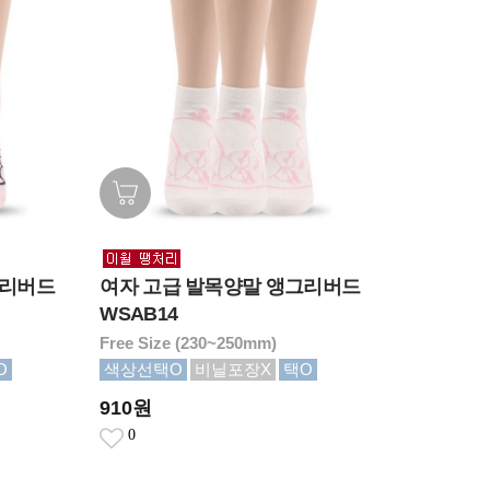
그리버드
여자 고급 발목양말 앵그리버드
WSAB14
Free Size (230~250mm)
O
색상선택O
비닐포장X
택O
910원
0