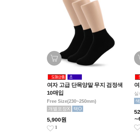
여자 고급 단목양말 무지 검정색
여
10매입
실
색
Free Size(230~250mm)
개별포장X
택O
5
∼
5,900원
1